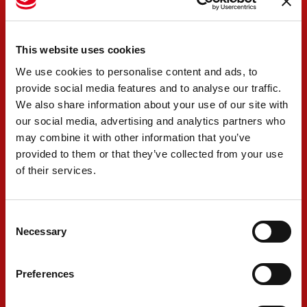
Per non ricevere più la newsletter, basta cliccare
l’apposito pulsante di disiscrizione in calce a ogni
newsletter ricevuta e confermare la disiscrizione
This website uses cookies
nella schermata che si apre, cliccando sul pulsante
We use cookies to personalise content and ads, to
provide social media features and to analyse our traffic.
“Conferma”.
We also share information about your use of our site with
Per richiedere la cancellazione dei propri dati, si può
our social media, advertising and analytics partners who
contattare in qualsiasi momento il Titolare agli
may combine it with other information that you’ve
provided to them or that they’ve collected from your use
indirizzi riportati nella sezione “Contatti”. Con la
of their services.
richiesta di cancellazione, i dati saranno distrutti
compatibilmente con le procedure tecniche di
Consent
cancellazione e backup.
Necessary
Selection
g. Categorie di destinatari dei
dati, e soggetti che possono
Preferences
avervi accesso in occasione del