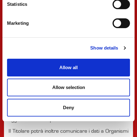
trattamento
Statistics
I dati sono trattati dai dipendenti delle funzioni
aziendali deputate al perseguimento delle finalità
Marketing
sopra indicate, che sono stati espressamente
autorizzati al trattamento e che hanno ricevuto
Show details
adeguate istruzioni operative.
I dati possono essere trattati, per conto del Titolare,
Allow all
da soggetti da questi designati come Responsabili
(quali, a titolo esemplificativo, società che svolgono il
Allow selection
servizio di gestione e/o manutenzione del sito web e
dei sistemi informativi, servizio di mailing). Scrivendo
Deny
al Titolare si può richiedere l’elenco completo e
aggiornato dei responsabili del trattamento.
Il Titolare potrà inoltre comunicare i dati a Organismi